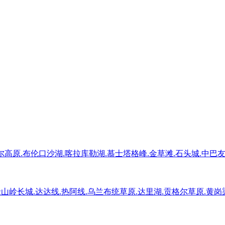
尔高原.布伦口沙湖.喀拉库勒湖.慕士塔格峰.金草滩.石头城.中巴
山岭长城.达达线.热阿线.乌兰布统草原.达里湖.贡格尔草原.黄岗