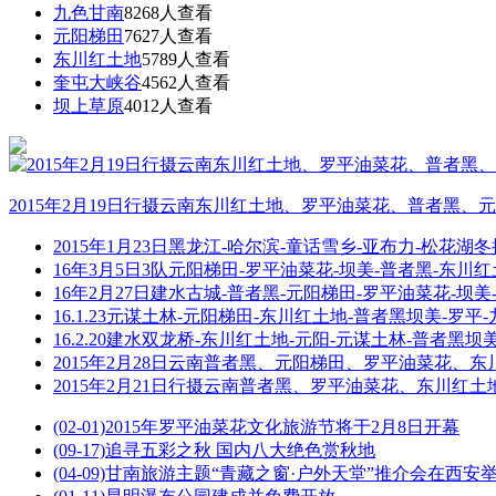
九色甘南
8268
人查看
元阳梯田
7627
人查看
东川红土地
5789
人查看
奎屯大峡谷
4562
人查看
坝上草原
4012
人查看
2015年2月19日行摄云南东川红土地、罗平油菜花、普者黑
2015年1月23日黑龙江-哈尔滨-童话雪乡-亚布力-松花湖
16年3月5日3队元阳梯田-罗平油菜花-坝美-普者黑-东川
16年2月27日建水古城-普者黑-元阳梯田-罗平油菜花-坝
16.1.23元谋土林-元阳梯田-东川红土地-普者黑坝美-罗
16.2.20建水双龙桥-东川红土地-元阳-元谋土林-普者黑
2015年2月28日云南普者黑、元阳梯田、罗平油菜花、
2015年2月21日行摄云南普者黑、罗平油菜花、东川红
(02-01)
2015年罗平油菜花文化旅游节将于2月8日开幕
(09-17)
追寻五彩之秋 国内八大绝色赏秋地
(04-09)
甘南旅游主题“青藏之窗·户外天堂”推介会在西安