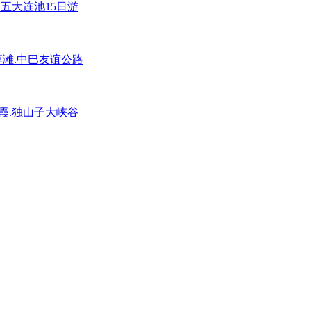
五大连池15日游
草滩.中巴友谊公路
丹霞.独山子大峡谷