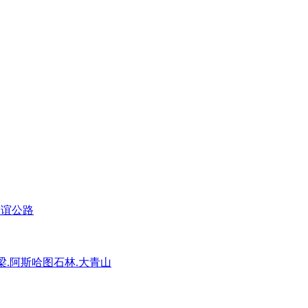
友谊公路
梁.阿斯哈图石林.大青山