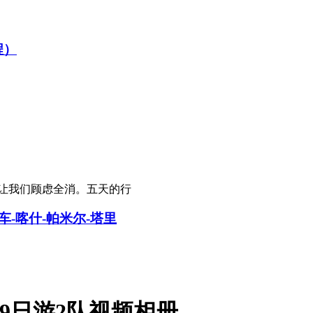
程）
让我们顾虑全消。五天的行
车-喀什-帕米尔-塔里
平9日游2队视频相册