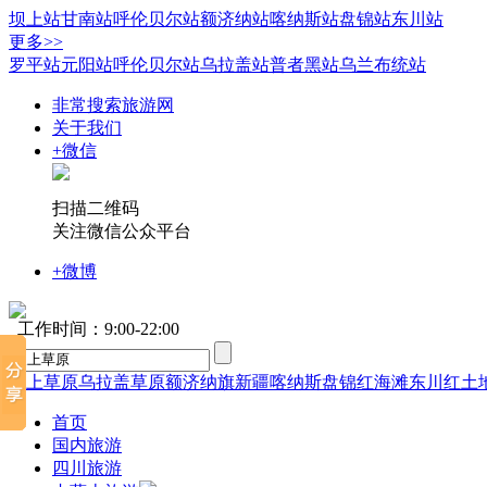
坝上站
甘南站
呼伦贝尔站
额济纳站
喀纳斯站
盘锦站
东川站
更多>>
罗平站
元阳站
呼伦贝尔站
乌拉盖站
普者黑站
乌兰布统站
非常搜索旅游网
关于我们
+微信
扫描二维码
关注微信公众平台
+微博
工作时间：9:00-22:00
坝上草原
乌拉盖草原
额济纳旗
新疆喀纳斯
盘锦红海滩
东川红土
首页
国内旅游
四川旅游