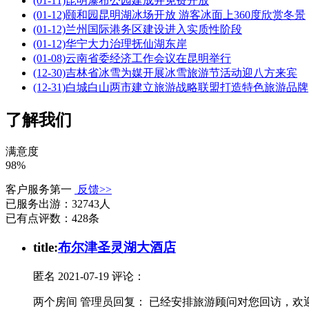
(01-11)
昆明瀑布公园建成并免费开放
(01-12)
颐和园昆明湖冰场开放 游客冰面上360度欣赏冬景
(01-12)
兰州国际港务区建设进入实质性阶段
(01-12)
华宁大力治理抚仙湖东岸
(01-08)
云南省委经济工作会议在昆明举行
(12-30)
吉林省冰雪为媒开展冰雪旅游节活动迎八方来宾
(12-31)
白城白山两市建立旅游战略联盟打造特色旅游品牌
了解我们
满意度
98%
客户服务第一
反馈>>
已服务出游：
32743人
已有点评数：
428条
t
itle:
布尔津圣灵湖大酒店
匿名
2021-07-19 评论：
两个房间 管理员回复： 已经安排旅游顾问对您回访，欢