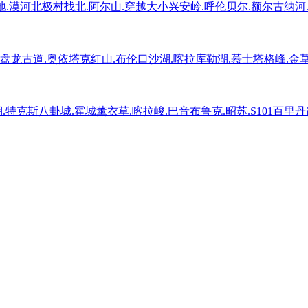
.漠河北极村找北.阿尔山.穿越大小兴安岭.呼伦贝尔.额尔古纳河.
廊.盘龙古道.奥依塔克红山.布伦口沙湖.喀拉库勒湖.慕士塔格峰.金
特克斯八卦城.霍城薰衣草.喀拉峻.巴音布鲁克.昭苏.S101百里