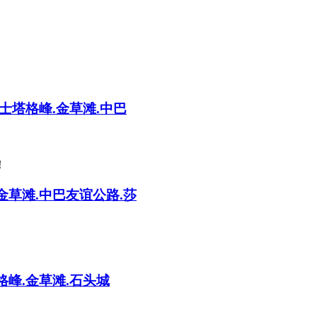
士塔格峰.金草滩.中巴
！
金草滩.中巴友谊公路.莎
格峰.金草滩.石头城