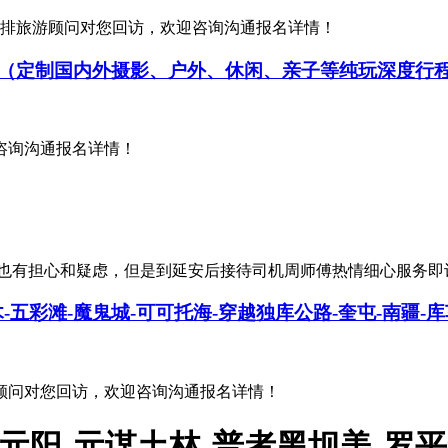
已经安排旅游顾问对您回访，欢迎咨询沟通报名详情！
（定制国内外摄影、户外、休闲、亲子等纯玩深度行
咨询沟通报名详情！
也有担心和疑虑，但是到延安后接待司机周师傅热情细心服务即
五彩滩-魔鬼城-可可托海-穿越独库公路-奎屯-南疆-库
游顾问对您回访，欢迎咨询沟通报名详情！
土地-元阳-元谋土林-普者黑坝美-罗