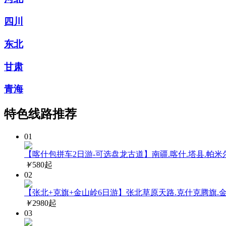
四川
东北
甘肃
青海
特色线路推荐
01
【喀什包拼车2日游-可选盘龙古道】南疆.喀什.塔县.帕米
￥
580
起
02
【张北+克旗+金山岭6日游】张北草原天路.克什克腾旗.金
￥
2980
起
03