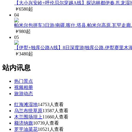
【大小兴安岭+呼伦贝尔穿越A线】探访林都伊春.扎龙湿地
￥
6580
起
04
帕米尔包拼车3日游/南疆.喀什.塔县.帕米尔高原.瓦罕走
￥
980
起
05
【伊犁+独库公路A线】8日深度游|独库公路.伊犁赛里木湖.
￥
3480
起
站内讯息
热门景点
视频相册
旅游动态
红海滩湿地
14753
人查看
乌兰布统草原
13587
人查看
木兰围场坝上
11660
人查看
额济纳旗
10739
人查看
罗平油菜花
10521
人查看