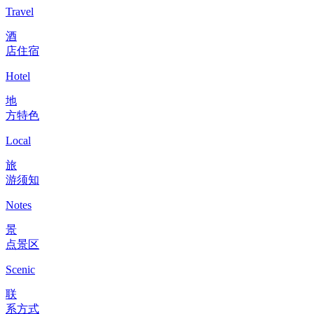
Travel
酒
店住宿
Hotel
地
方特色
Local
旅
游须知
Notes
景
点景区
Scenic
联
系方式