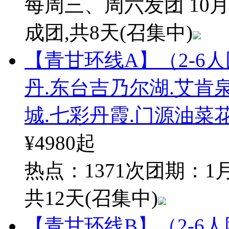
每周三、周六发团 10月
成团
,共8天
(召集中)
【青甘环线A】（2-6
丹.东台吉乃尔湖.艾肯
城.七彩丹霞.门源油菜
¥4980
起
热点：1371次
团期：1月
共12天
(召集中)
【青甘环线B】（2-6