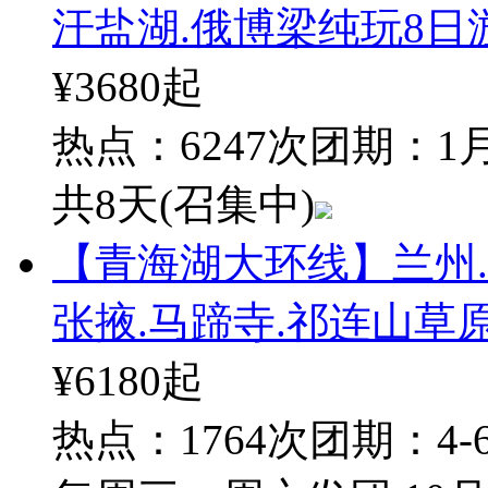
汗盐湖.俄博梁纯玩8日
¥3680
起
热点：6247次
团期：1月
共8天
(召集中)
【青海湖大环线】兰州.
张掖.马蹄寺.祁连山草
¥6180
起
热点：1764次
团期：4-