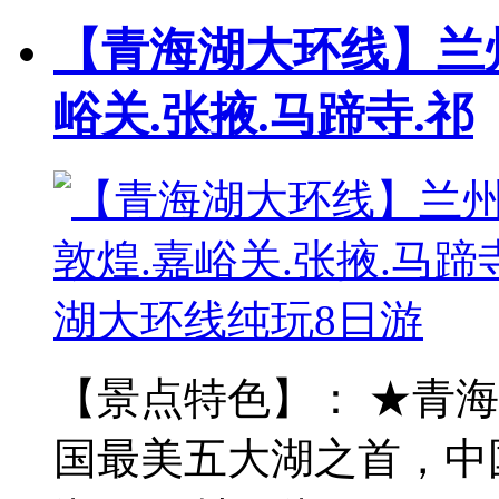
【青海湖大环线】兰州
峪关.张掖.马蹄寺.祁
【景点特色】： ★青
国最美五大湖之首，中