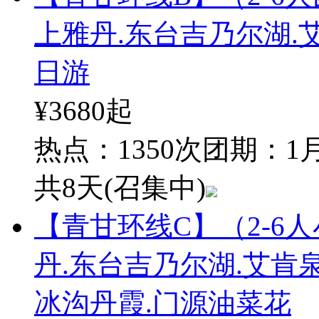
上雅丹.东台吉乃尔湖.
日游
¥3680
起
热点：1350次
团期：1月
共8天
(召集中)
【青甘环线C】（2-6
丹.东台吉乃尔湖.艾肯泉
冰沟丹霞.门源油菜花