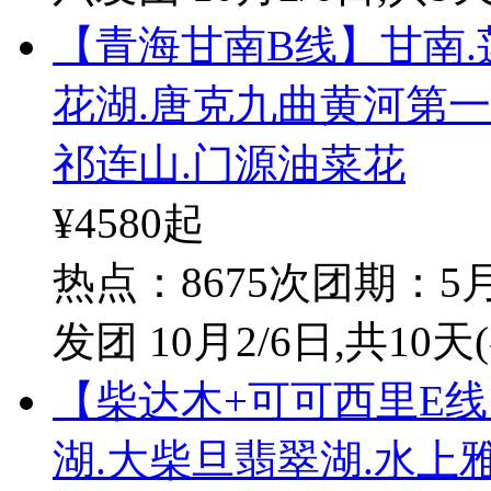
【青海甘南B线】甘南.
花湖.唐克九曲黄河第一
祁连山.门源油菜花
¥4580
起
热点：8675次
团期：5月
发团 10月2/6日
,共10天
【柴达木+可可西里E线
湖.大柴旦翡翠湖.水上