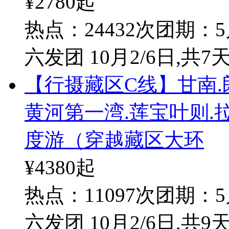
¥2780
起
热点：24432次
团期：5
六发团 10月2/6日
,共7
【行摄藏区C线】甘南.
黄河第一湾.莲宝叶则.
度游（穿越藏区大环
¥4380
起
热点：11097次
团期：5
六发团 10月2/6日
,共9