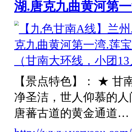
湖.唐克九曲黄河第
【景点特色】： ★ 甘
净圣洁，世人仰慕的人
唐蕃古道的黄金通道…