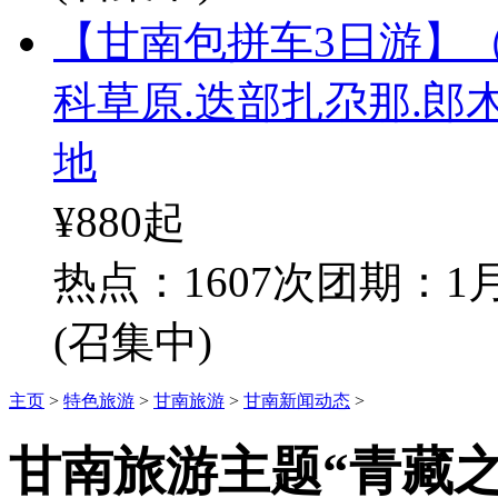
【甘南包拼车3日游】（
科草原.迭部扎尕那.郎
地
¥880
起
热点：1607次
团期：1月
(召集中)
主页
>
特色旅游
>
甘南旅游
>
甘南新闻动态
>
甘南旅游主题“青藏之