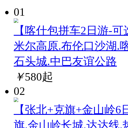
01
【喀什包拼车2日游-可
米尔高原.布伦口沙湖.
石头城.中巴友谊公路
￥
580
起
02
【张北+克旗+金山岭6
旗.金山岭长城.达达线.