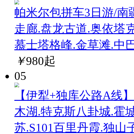
帕米尔包拼车3日游/南疆
走廊.盘龙古道.奥依塔
慕士塔格峰.金草滩.中
￥
980
起
05
【伊犁+独库公路A线】
木湖.特克斯八卦城.霍
苏.S101百里丹霞.独