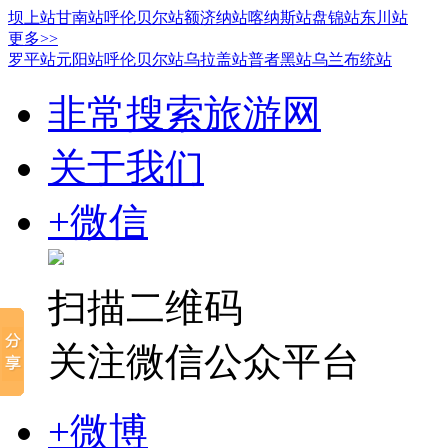
坝上站
甘南站
呼伦贝尔站
额济纳站
喀纳斯站
盘锦站
东川站
更多>>
罗平站
元阳站
呼伦贝尔站
乌拉盖站
普者黑站
乌兰布统站
非常搜索旅游网
关于我们
+微信
扫描二维码
关注微信公众平台
+微博