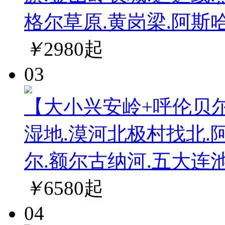
格尔草原.黄岗梁.阿斯
￥
2980
起
03
【大小兴安岭+呼伦贝
湿地.漠河北极村找北.
尔.额尔古纳河.五大连池
￥
6580
起
04