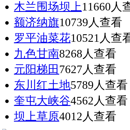
木兰围场坝上
11660
人
额济纳旗
10739
人查看
罗平油菜花
10521
人查
九色甘南
8268
人查看
元阳梯田
7627
人查看
东川红土地
5789
人查看
奎屯大峡谷
4562
人查看
坝上草原
4012
人查看