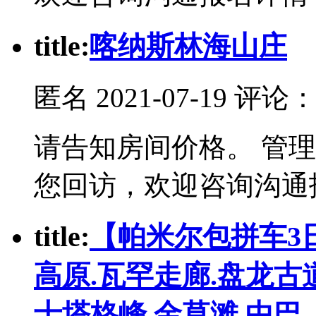
t
itle:
喀纳斯林海山庄
匿名
2021-07-19 评论
请告知房间价格。 管
您回访，欢迎咨询沟通
t
itle:
【帕米尔包拼车3日
高原.瓦罕走廊.盘龙古
士塔格峰.金草滩.中巴