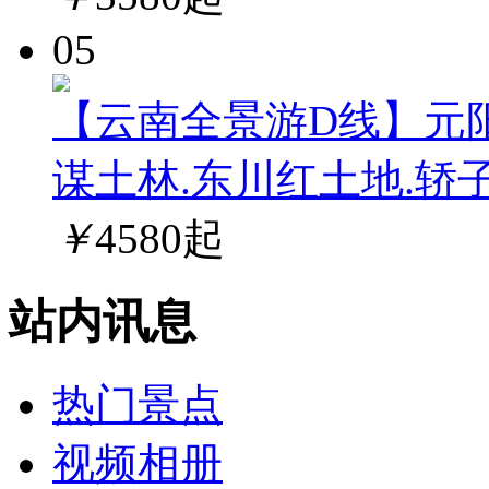
05
【云南全景游D线】元阳
谋土林.东川红土地.轿
￥
4580
起
站内讯息
热门景点
视频相册