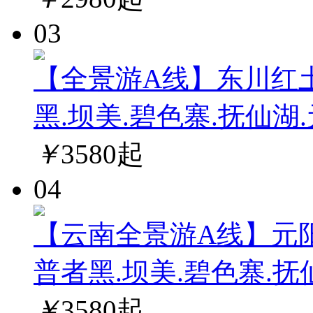
03
【全景游A线】东川红土
黑.坝美.碧色寨.抚仙湖
￥
3580
起
04
【云南全景游A线】元阳
普者黑.坝美.碧色寨.抚
￥
3580
起