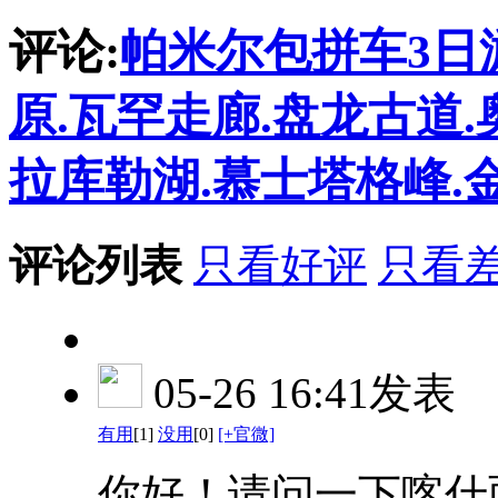
评论:
帕米尔包拼车3日游
原.瓦罕走廊.盘龙古道
拉库勒湖.慕士塔格峰.
评论列表
只看好评
只看
05-26 16:41发表
有用
[1]
没用
[0]
[+官微]
你好！请问一下喀什