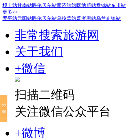
坝上站
甘南站
呼伦贝尔站
额济纳站
喀纳斯站
盘锦站
东川站
更多>>
罗平站
元阳站
呼伦贝尔站
乌拉盖站
普者黑站
乌兰布统站
非常搜索旅游网
关于我们
+微信
扫描二维码
关注微信公众平台
+微博