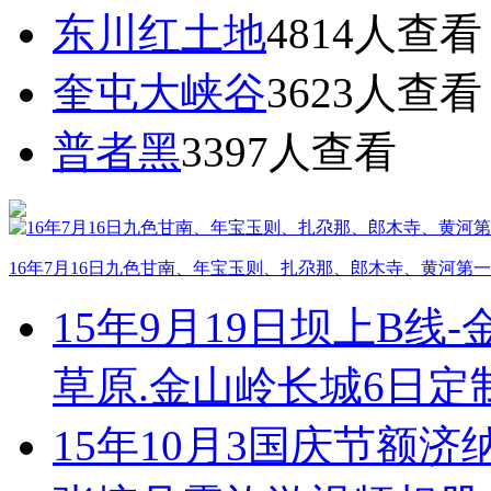
东川红土地
4814
人查看
奎屯大峡谷
3623
人查看
普者黑
3397
人查看
16年7月16日九色甘南、年宝玉则、扎尕那、郎木寺、黄河第
15年9月19日坝上B线
草原.金山岭长城6日
15年10月3国庆节额