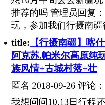
推荐的吗 管理员回复：
玩，参加我们行摄南疆
t
itle:
【行摄南疆】喀什.
阿克苏.帕米尔高原纯
族风情+古城村落+壮
匿名
2018-09-26 评论
我想问问10.13日行