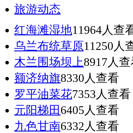
旅游动态
红海滩湿地
11964
人查
乌兰布统草原
11250
人
木兰围场坝上
8917
人查
额济纳旗
8330
人查看
罗平油菜花
7353
人查看
元阳梯田
6405
人查看
九色甘南
6332
人查看