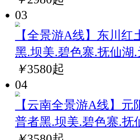
03
【全景游A线】东川红土
黑.坝美.碧色寨.抚仙湖
￥
3580
起
04
【云南全景游A线】元阳
普者黑.坝美.碧色寨.抚
￥
3580
起