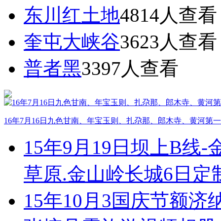
东川红土地
4814
人查看
奎屯大峡谷
3623
人查看
普者黑
3397
人查看
16年7月16日九色甘南、年宝玉则、扎尕那、郎木寺、黄河第
15年9月19日坝上B线
草原.金山岭长城6日
15年10月3国庆节额