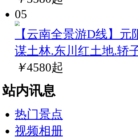
05
【云南全景游D线】元阳
谋土林.东川红土地.轿
￥
4580
起
站内讯息
热门景点
视频相册