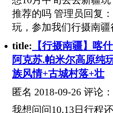
推荐的吗 管理员回复：
玩，参加我们行摄南疆
t
itle:
【行摄南疆】喀什.
阿克苏.帕米尔高原纯
族风情+古城村落+壮
匿名
2018-09-26 评论
我想问问10.13日行