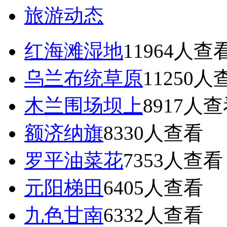
旅游动态
红海滩湿地
11964
人查
乌兰布统草原
11250
人
木兰围场坝上
8917
人查
额济纳旗
8330
人查看
罗平油菜花
7353
人查看
元阳梯田
6405
人查看
九色甘南
6332
人查看