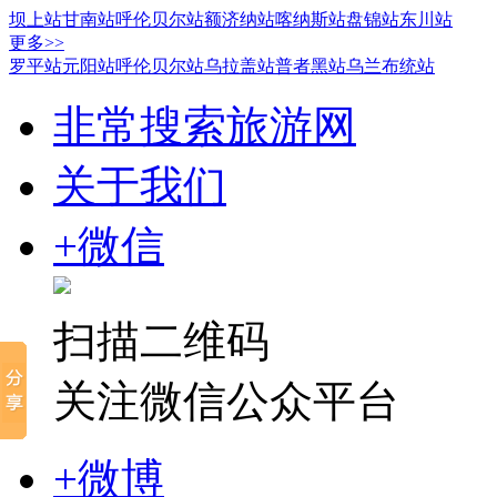
坝上站
甘南站
呼伦贝尔站
额济纳站
喀纳斯站
盘锦站
东川站
更多>>
罗平站
元阳站
呼伦贝尔站
乌拉盖站
普者黑站
乌兰布统站
非常搜索旅游网
关于我们
+微信
扫描二维码
关注微信公众平台
+微博