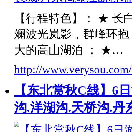
【行程特色】： ★ 长
斓波光岚影，群峰环抱
大的高山湖泊 ； ★…
http://www.verysou.com/t
【东北赏秋C线】6日
沟.洋湖沟.天桥沟.丹