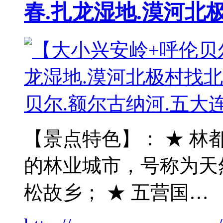
春.扎龙湿地.漠河北
【景点特色】： ★ 林
的林业城市，号称为天
松故乡； ★ 五营国…