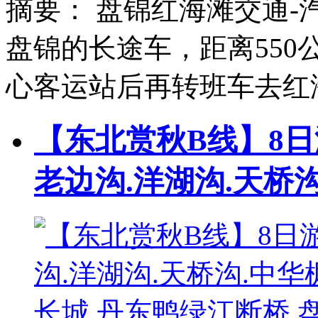
摘要：
盘锦红海滩交通-
盘锦的长途车，距离550
心客运站后再转班车去红
【东北赏秋B线】8日
老边沟.洋湖沟.天桥