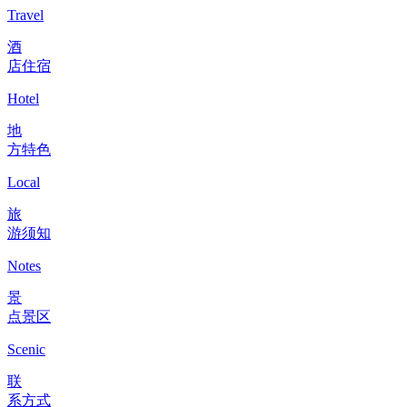
Travel
酒
店住宿
Hotel
地
方特色
Local
旅
游须知
Notes
景
点景区
Scenic
联
系方式