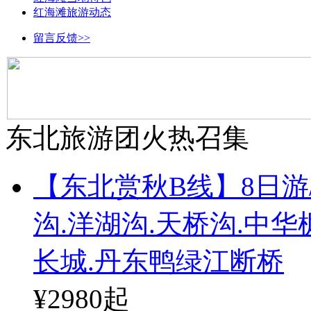
红海滩旅游动态
留言反馈>>
东北旅游团火热召集
【东北赏秋B线】8日游
沟.洋湖沟.天桥沟.中
长城.丹东鸭绿江断桥
¥2980
起