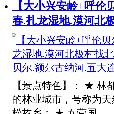
【大小兴安岭+呼伦
春.扎龙湿地.漠河北
【景点特色】： ★ 林
的林业城市，号称为天
松故乡； ★ 五营国…