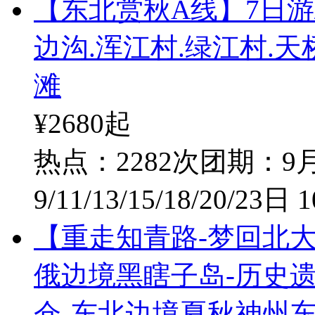
【东北赏秋A线】7日游/
边沟.浑江村.绿江村.天
滩
¥2680
起
热点：2282次
团期：9月1
9/11/13/15/18/20/23日 
【重走知青路-梦回北
俄边境黑瞎子岛-历史遗
仓-东北边境夏秋神州