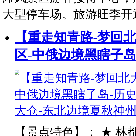
大型停车场。旅游旺季开
【重走知青路-梦回
区-中俄边境黑瞎子
【景点特色】： ★ 林