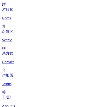
旅
游须知
Notes
景
点景区
Scenic
联
系方式
Contact
合
作加盟
Joinus
关
于我们
Aboutus