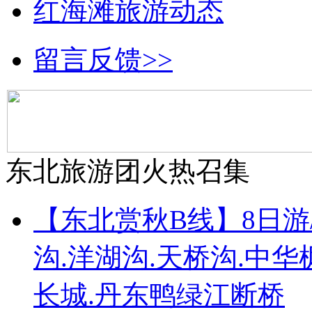
红海滩旅游动态
留言反馈>>
东北旅游团火热召集
【东北赏秋B线】8日游
沟.洋湖沟.天桥沟.中
长城.丹东鸭绿江断桥